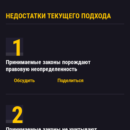
НЕДОСТАТКИ ТЕКУЩЕГО ПОДХОДА
1
Принимаемые законы порождают
правовую неопределенность
Обсудить
Поделиться
Положения Закона, в частности, определения
2
"цифровых финансовых активов", “цифровых прав”,
"цифровых валют", "оператора обмена цифровых
финансовых активов" не позволяют точно
Принимаемые законы не учитывают