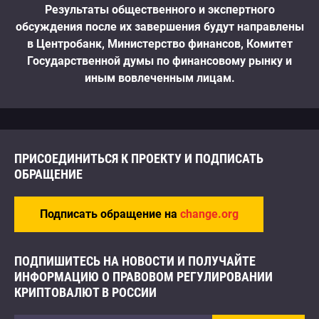
Результаты общественного и экспертного
и сложное регулирование блокчейн сектора в
обсуждения после их завершения будут направлены
России, окажет отрицательное влияние на развитие
в Центробанк, Министерство финансов, Комитет
рынка. При этом, ЦФА и цифровые валюты как
Государственной думы по финансовому рынку и
имущество, а также операции с ними, с высокой
иным вовлеченным лицам.
долей вероятности будут облагаться налогом на
прибыль (24%) или НДФЛ (13%).
ПРИСОЕДИНИТЬСЯ К ПРОЕКТУ И ПОДПИСАТЬ
ОБРАЩЕНИЕ
Подписать обращение на
change.org
ПОДПИШИТЕСЬ НА НОВОСТИ И ПОЛУЧАЙТЕ
ИНФОРМАЦИЮ О ПРАВОВОМ РЕГУЛИРОВАНИИ
КРИПТОВАЛЮТ В РОССИИ