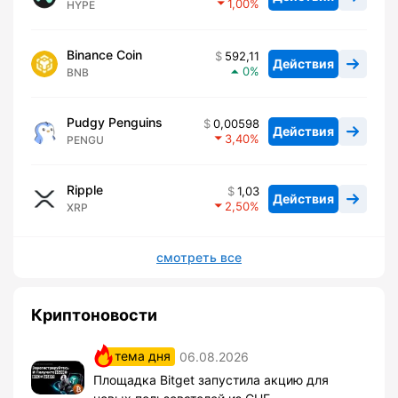
1,00
HYPE
Binance Coin
592,11
Действия
0
BNB
Pudgy Penguins
0,00598
Действия
3,40
PENGU
Ripple
1,03
Действия
2,50
XRP
смотреть все
Криптоновости
тема дня
06.08.2026
Площадка Bitget запустила акцию для