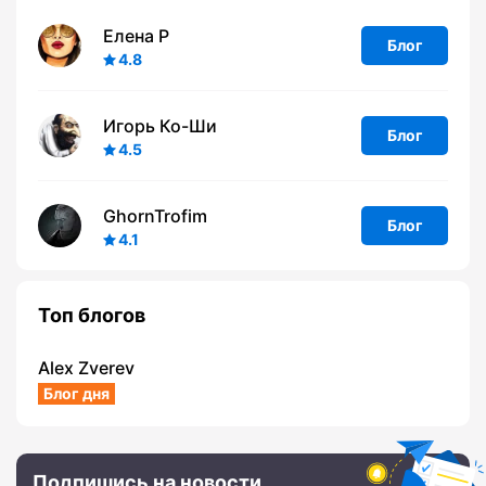
Елена Р
Блог
4.8
Игорь Ко-Ши
Блог
4.5
GhornTrofim
Блог
4.1
Топ блогов
Alex Zverev
Блог дня
Подпишись на новости