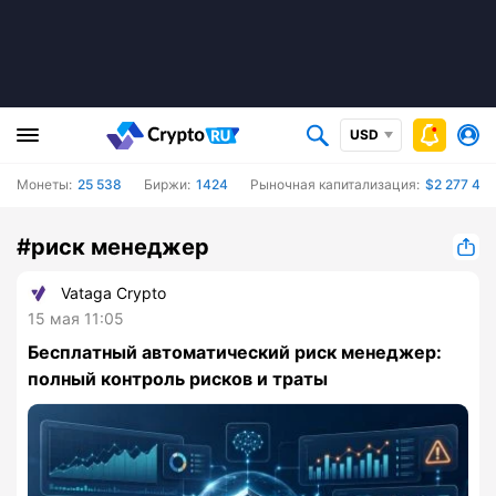
USD
Монеты:
25 538
Биржи:
1424
Рыночная капитализация:
$2 277 43
#риск менеджер
Vataga Crypto
15 мая 11:05
Бесплатный автоматический риск менеджер:
полный контроль рисков и траты