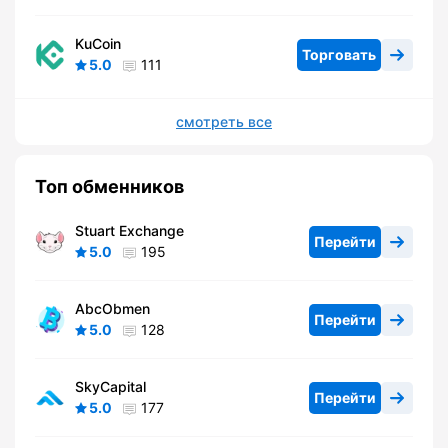
KuCoin
Торговать
5.0
111
смотреть все
Топ обменников
Stuart Exchange
Перейти
5.0
195
AbcObmen
Перейти
5.0
128
SkyCapital
Перейти
5.0
177