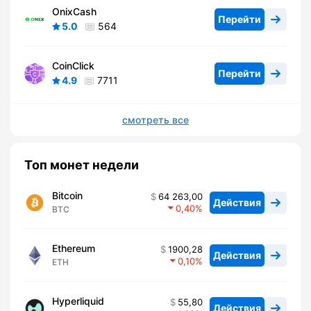
OnixCash
Перейти
5.0
564
CoinClick
Перейти
4.9
7711
смотреть все
Топ монет недели
Bitcoin
64 263,00
Действия
0,40
BTC
Ethereum
1900,28
Действия
0,10
ETH
Hyperliquid
55,80
Действия