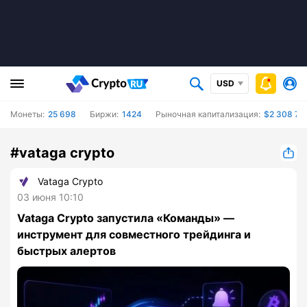
USD
Монеты:
25 698
Биржи:
1424
Рыночная капитализация:
$2 308 72
#vataga crypto
Vataga Crypto
03 июня 10:10
Vataga Crypto запустила «Команды» —
инструмент для совместного трейдинга и
быстрых алертов