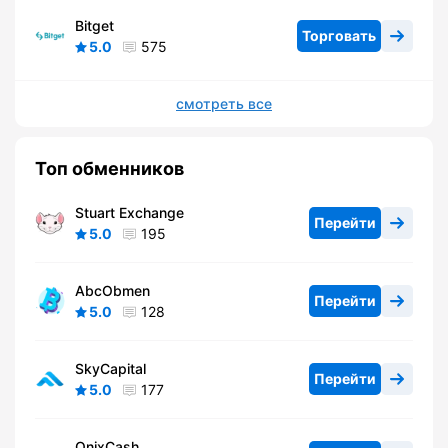
Bitget
Торговать
5.0
575
смотреть все
Топ обменников
Stuart Exchange
Перейти
5.0
195
AbcObmen
Перейти
5.0
128
SkyCapital
Перейти
5.0
177
OnixCash