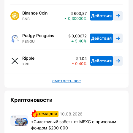
Binance Coin
603,87
Действия
0,30000
BNB
Pudgy Penguins
0,00672
Действия
5,40
PENGU
Ripple
1,04
Действия
0,40
XRP
смотреть все
Криптоновости
тема дня
10.08.2026
«Счастливый забег» от MEXC с призовым
фондом $200 000