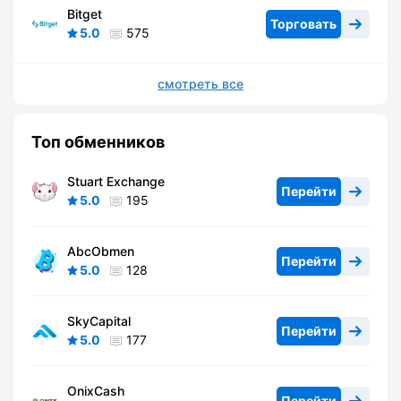
Bitget
Торговать
5.0
575
смотреть все
Топ обменников
Stuart Exchange
Перейти
5.0
195
AbcObmen
Перейти
5.0
128
SkyCapital
Перейти
5.0
177
OnixCash
Перейти