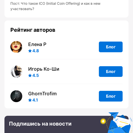
Пост:
Что такое ICO (Initial Coin Offering) и как в нем
участвовать?
Рейтинг авторов
Елена Р
Блог
4.8
Игорь Ко-Ши
Блог
4.5
GhornTrofim
Блог
4.1
Подпишись на новости