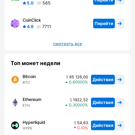
5.0
565
CoinClick
Перейти
4.9
7711
смотреть все
Топ монет недели
Bitcoin
65 126,00
Действия
0,60000
BTC
Ethereum
1922,52
Действия
0,30000
ETH
Hyperliquid
54,63
Действия
0,10
HYPE