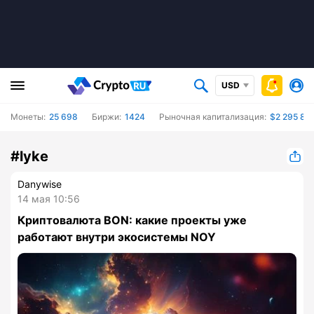
USD
Монеты:
25 698
Биржи:
1424
Рыночная капитализация:
$2 295 81
#lyke
Danywise
14 мая 10:56
Криптовалюта BON: какие проекты уже
работают внутри экосистемы NOY