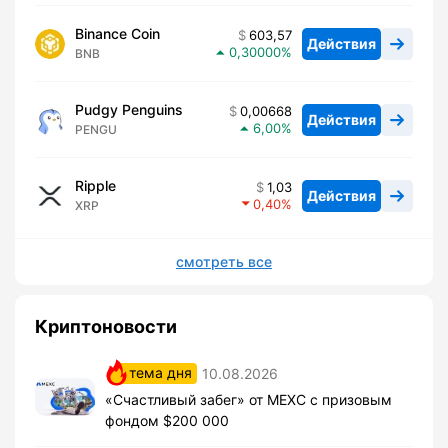
Binance Coin
603,57
Действия
0,30000
BNB
Pudgy Penguins
0,00668
Действия
6,00
PENGU
Ripple
1,03
Действия
0,40
XRP
смотреть все
Криптоновости
тема дня
10.08.2026
«Счастливый забег» от MEXC с призовым
фондом $200 000