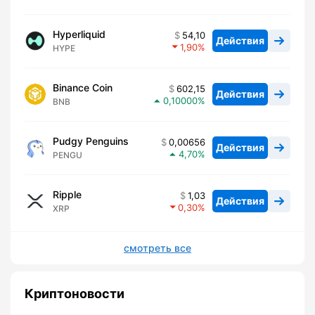
Hyperliquid
54,10
Действия
1,90
HYPE
Binance Coin
602,15
Действия
0,10000
BNB
Pudgy Penguins
0,00656
Действия
4,70
PENGU
Ripple
1,03
Действия
0,30
XRP
смотреть все
Криптоновости