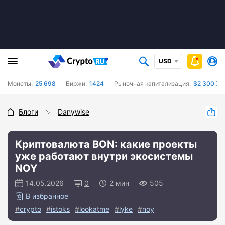
USD
Монеты:
25 698
Биржи:
1424
Рыночная капитализация:
$2 300 73
Блоги
Danywise
Криптовалюта BON: какие проекты
уже работают внутри экосистемы
NOY
14.05.2026
0
2 мин
505
В избранное
crypto
istoks
lookatme
lyke
noy