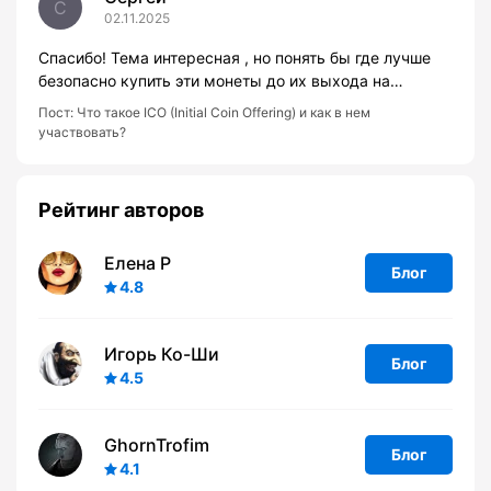
С
02.11.2025
Спасибо! Тема интересная , но понять бы где лучше
безопасно купить эти монеты до их выхода на…
Пост:
Что такое ICO (Initial Coin Offering) и как в нем
участвовать?
Рейтинг авторов
Елена Р
Блог
4.8
Игорь Ко-Ши
Блог
4.5
GhornTrofim
Блог
4.1