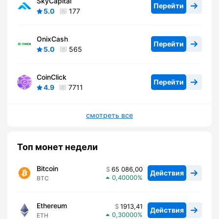
SkyCapital
Перейти
5.0
177
OnixCash
Перейти
5.0
565
CoinClick
Перейти
4.9
7711
смотреть все
Топ монет недели
Bitcoin
65 086,00
Действия
0,40000
BTC
Ethereum
1913,41
Действия
0,30000
ETH