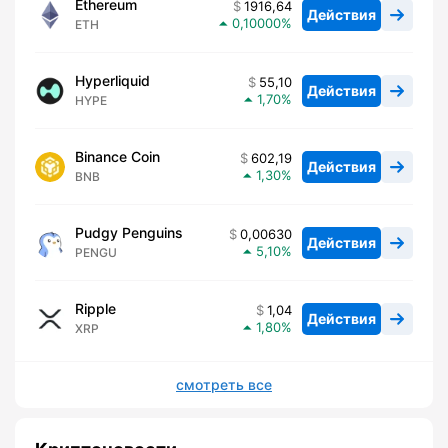
Ethereum
1916,64
Действия
0,10000
ETH
Hyperliquid
55,10
Действия
1,70
HYPE
Binance Coin
602,19
Действия
1,30
BNB
Pudgy Penguins
0,00630
Действия
5,10
PENGU
Ripple
1,04
Действия
1,80
XRP
смотреть все