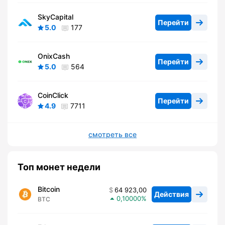
SkyCapital
Перейти
5.0
177
OnixCash
Перейти
5.0
564
CoinClick
Перейти
4.9
7711
смотреть все
Топ монет недели
Bitcoin
64 923,00
Действия
0,10000
BTC