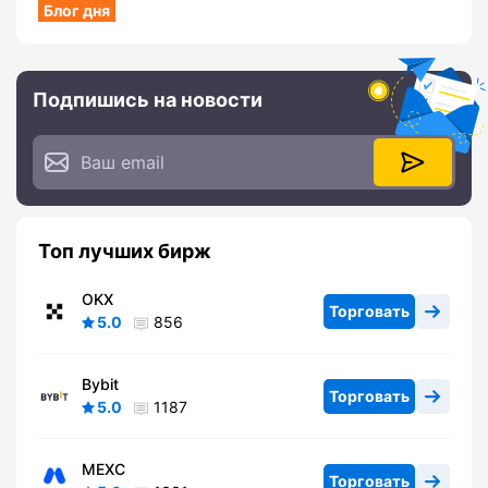
Блог дня
Подпишись на новости
Топ лучших бирж
OKX
Торговать
5.0
856
Bybit
Торговать
5.0
1187
MEXC
Торговать