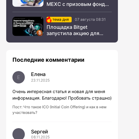
MEXC с призовым фондом
$200 000
тема дня
07 августа 08:31
Площадка Bitget
запустила акцию для
новых пользователей из
СНГ
Последние комментарии
Елена
Е
23.11.2025
Очень интересная статья и новая для меня
информация. Благодарю! Пробовать страшно)
Пост:
Что такое ICO (Initial Coin Offering) и как в нем
участвовать?
Sергей
08.11.2025