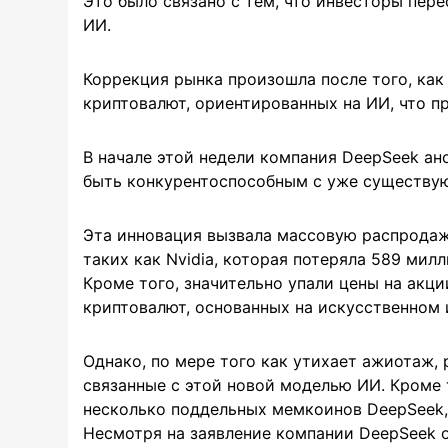
Это было связано с тем, что инвесторы пер
ИИ.
Коррекция рынка произошла после того, как
криптовалют, ориентированных на ИИ, что п
В начале этой недели компания DeepSeek ан
быть конкурентоспособным с уже существую
Эта инновация вызвала массовую распродаж
таких как Nvidia, которая потеряла 589 ми
Кроме того, значительно упали цены на акц
криптовалют, основанных на искусственном 
Однако, по мере того как утихает ажиотаж,
связанные с этой новой моделью ИИ. Кроме 
несколько поддельных мемкоинов DeepSeek,
Несмотря на заявление компании DeepSeek о