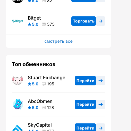
5.0
82
Bitget
Торговать
5.0
575
смотреть все
Топ обменников
Stuart Exchange
Перейти
5.0
195
AbcObmen
Перейти
5.0
128
SkyCapital
Перейти