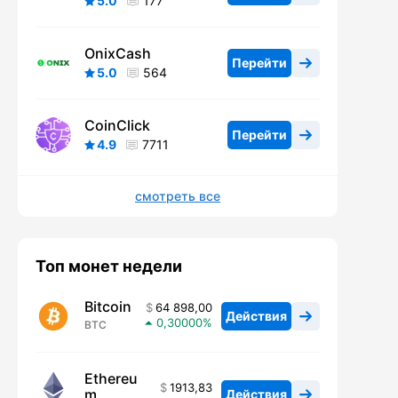
5.0
177
OnixCash
Перейти
5.0
564
CoinClick
Перейти
4.9
7711
смотреть все
Топ монет недели
Bitcoin
64 898,00
Действия
0,30000
BTC
Ethereu
1913,83
m
Действия