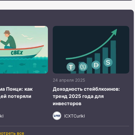
24 апреля 2025
ма Понци: как
Доходность стейблкоинов:
ей потеряли
тренд 2025 года для
инвесторов
kI
lCXTCurlkI
отреть все