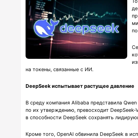
То
де
пр
ми
по
Се
ко
из
на токены, связанные с ИИ.
DeepSeek испытывает растущее давление
В среду компания Alibaba представила Qwen 
по их утверждению, превосходит DeepSeek-V
в способности DeepSeek сохранять лидирую
Кроме того, OpenAI обвинила DeepSeek в ис