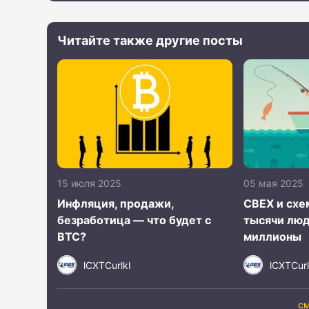
Читайте также другие посты
15 июля 2025
05 мая 2025
Инфляция, продажи,
CBEX и схе
безработица — что будет с
тысячи люд
BTC?
миллионы
lCXTCurlkI
lCXTCurl
см