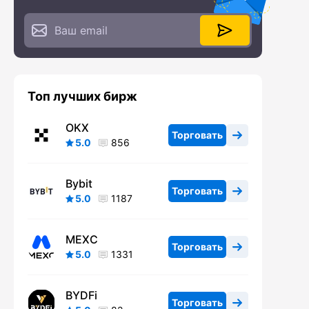
Топ лучших бирж
OKX
Торговать
5.0
856
Bybit
Торговать
5.0
1187
MEXC
Торговать
5.0
1331
BYDFi
Торговать