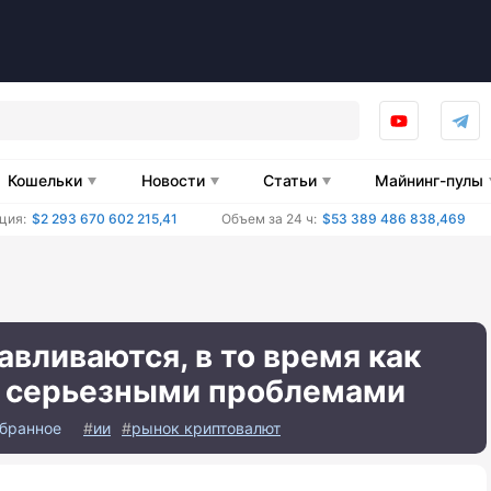
Кошельки
Новости
Статьи
Майнинг-пулы
ция:
$2 293 670 602 215,41
Объем за 24 ч:
$53 389 486 838,469
авливаются, в то время как
с серьезными проблемами
избранное
ии
рынок криптовалют