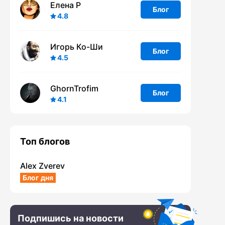
Елена Р
Блог
4.8
Игорь Ко-Ши
Блог
4.5
GhornTrofim
Блог
4.1
Топ блогов
Alex Zverev
Блог дня
Подпишись на новости