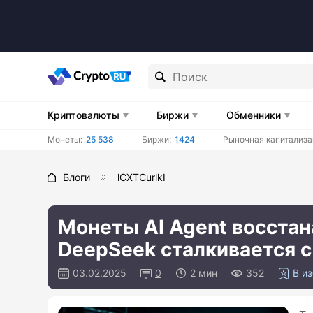
Криптовалюты
Биржи
Обменники
Монеты:
25 538
Биржи:
1424
Рыночная капитализа
Блоги
lCXTCurlkI
Монеты AI Agent восстан
DeepSeek сталкивается 
03.02.2025
0
2 мин
352
В 