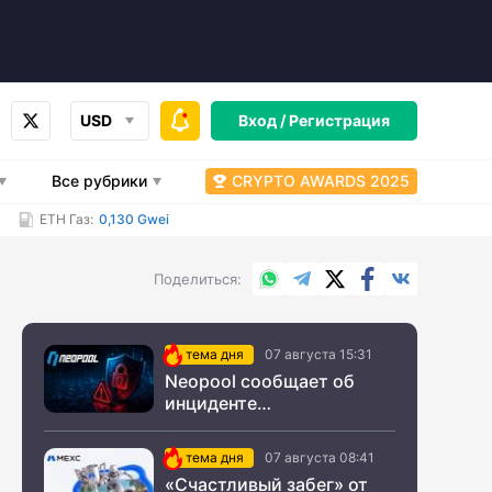
USD
Вход /
Регистрация
Все рубрики
CRYPTO AWARDS 2025
ETH Газ:
0,130 Gwei
WhatsApp
Telegram
X.com
Facebook
Вконтакт
Поделиться
тема дня
07 августа 15:31
Neopool сообщает об
инциденте
информационной
безопасности
тема дня
07 августа 08:41
«Счастливый забег» от