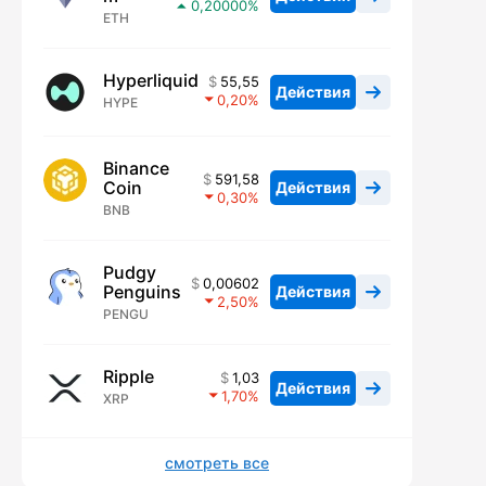
0,20000
ETH
Hyperliquid
55,55
Действия
0,20
HYPE
Binance
591,58
Coin
Действия
0,30
BNB
Pudgy
0,00602
Penguins
Действия
2,50
PENGU
Ripple
1,03
Действия
1,70
XRP
смотреть все