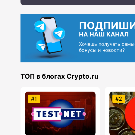
ПОДПИШ
НА НАШ КАНАЛ
Хочешь получать самы
бонусы и новости?
ТОП в блогах Crypto.ru
#1
#2