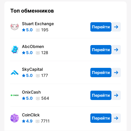
Топ обменников
Stuart Exchange
Перейти
5.0
195
AbcObmen
Перейти
5.0
128
SkyCapital
Перейти
5.0
177
OnixCash
Перейти
5.0
564
CoinClick
Перейти
4.9
7711