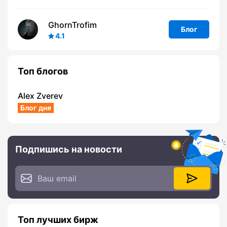
GhornTrofim
Блог
4.1
Топ блогов
Alex Zverev
Блог дня
Подпишись на новости
Топ лучших бирж