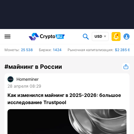
USD
Монеты:
25 538
Биржи:
1424
Рыночная капитализация:
$2 285 662
#майнинг в России
Homeminer
28 апреля 08:29
Как изменился майнинг в 2025-2026: большое
исследование Trustpool