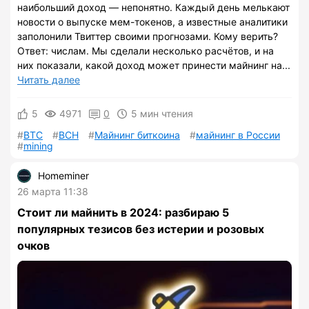
наибольший доход — непонятно. Каждый день мелькают
новости о выпуске мем-токенов, а известные аналитики
заполонили Твиттер своими прогнозами. Кому верить?
Ответ: числам. Мы сделали несколько расчётов, и на
них показали, какой доход может принести майнинг на...
Читать далее
5
4971
0
5 мин чтения
BTC
BCH
Майнинг биткоина
майнинг в России
mining
Homeminer
26 марта 11:38
Стоит ли майнить в 2024: разбираю 5
популярных тезисов без истерии и розовых
очков