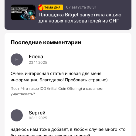
тема дня
07 августа 08:31
Площадка Bitget запустила акцию
для новых пользователей из СНГ
Последние комментарии
Елена
Е
23.11.2025
Очень интересная статья и новая для меня
информация. Благодарю! Пробовать страшно)
Пост:
Что такое ICO (Initial Coin Offering) и как в нем
участвовать?
Sергей
08.11.2025
надеюсь нам тоже добавят, в любом случае много кто
бы хотел оплачивать покупки криптой.