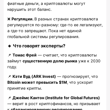
фиатные деньги, а криптовалюты могут
нарушить этот баланс.
❌
Регуляции.
В разных странах криптовалюта
регулируется по-разному: где-то ее легализуют,
а где-то запрещают. Пока нет единой
глобальной системы регулирования.
🔹 Что говорят эксперты?
📌
Томас Фрей
— считает, что криптовалюты
займут
существенную долю рынка
уже к 2030
году.
📌
Кэти Вуд (ARK Invest)
— прогнозирует, что
Bitcoin может превысить $1M
, что ускорит
принятие крипты.
📌
Джеймс Кантон (Institute for Global Futures)
— верит в рост криптофинансов, но призывает
к
сбалансированному регулированию
.