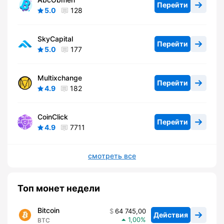
Перейти
5.0
128
SkyCapital
Перейти
5.0
177
Multixchange
Перейти
4.9
182
CoinClick
Перейти
4.9
7711
смотреть все
Топ монет недели
Bitcoin
64 745,00
Действия
1,00
BTC