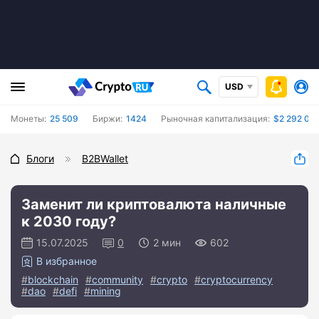
USD
Монеты:
25 509
Биржи:
1424
Рыночная капитализация:
$2 292 04
Блоги
B2BWallet
Заменит ли криптовалюта наличные
к 2030 году?
15.07.2025
0
2 мин
602
В избранное
blockchain
community
crypto
cryptocurrency
dao
defi
mining