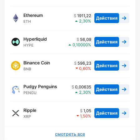
Ethereum
1911,22
Действия
2,30
ETH
Hyperliquid
56,09
Действия
0,10000
HYPE
Binance Coin
596,23
Действия
0,60
BNB
Pudgy Penguins
0,00635
Действия
2,30
PENGU
Ripple
1,05
Действия
1,50
XRP
смотреть все