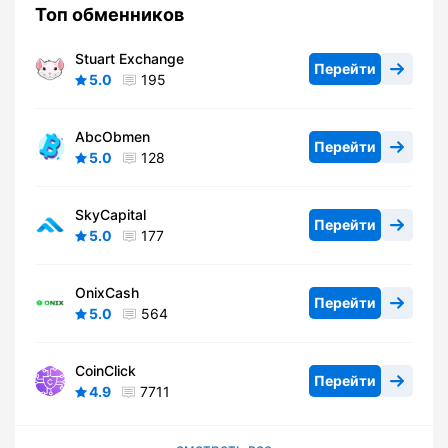
Топ обменников
Stuart Exchange
Перейти
5.0
195
AbcObmen
Перейти
5.0
128
SkyCapital
Перейти
5.0
177
OnixCash
Перейти
5.0
564
CoinClick
Перейти
4.9
7711