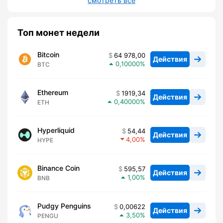
смотреть все
Топ монет недели
Bitcoin
64 978,00
Действия
0,10000
BTC
Ethereum
1919,34
Действия
0,40000
ETH
Hyperliquid
54,44
Действия
4,00
HYPE
Binance Coin
595,57
Действия
1,00
BNB
Pudgy Penguins
0,00622
Действия
3,50
PENGU