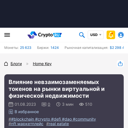
USD
Монеты:
25 623
Биржи:
1424
Рыночная капитализация:
$2 298 481
Блоги
Home Key
Влияние невзаимозаменяемых
токенов на рынки виртуальной и
физической недвижимости
01.08.2023
0
3 мин
510
В избранное
#blockchain #crypto #defi #dao #community
nft маркетплейс
real eatate