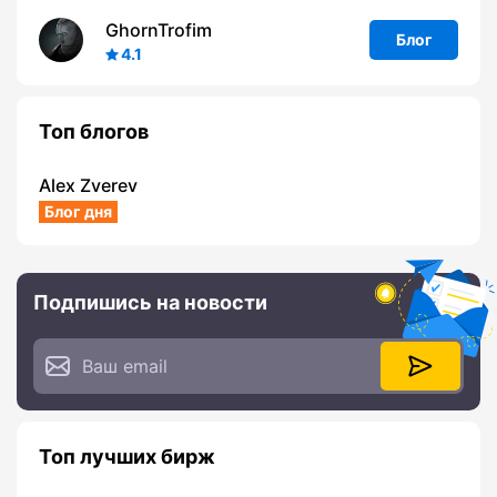
GhornTrofim
Блог
4.1
Топ блогов
Alex Zverev
Блог дня
Подпишись на новости
Топ лучших бирж